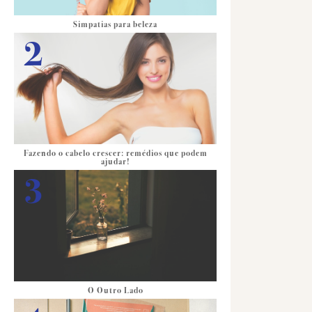
Simpatias para beleza
Fazendo o cabelo crescer: remédios que podem
ajudar!
O Outro Lado