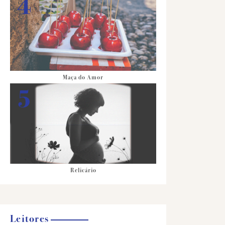
Maça do Amor
Relicário
Leitores