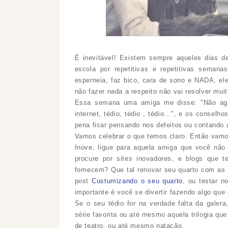
É inevitável! Existem sempre aqueles dias d
escola por repetitivas e repetitivas semana
esperneia, faz bico, cara de sono e NADA, el
não fazer nada a respeito não vai resolver muit
Essa semana uma amiga me disse: "Não ag
internet, tédio, tédio , tédio...", e os conse
pena ficar pensando nos defeitos ou contando a
Vamos celebrar o que temos claro. Então vamo
Inove, ligue para aquela amiga que você não
procure por sites inovadores, e blogs que 
fornecem? Que tal renovar seu quarto com as
post
Custumizando o seu quarto
, ou testar n
importante é você se divertir fazendo algo que 
Se o seu tédio for na verdade falta da gale
série favorita ou até mesmo aquela trilogia qu
de teatro, ou até mesmo natação.