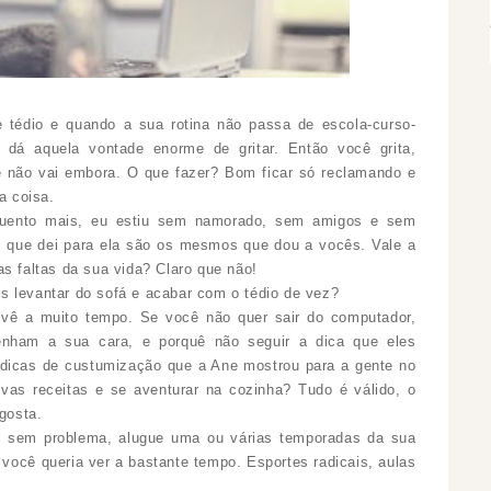
e tédio e quando a sua rotina não passa de escola-curso-
s dá aquela vontade enorme de gritar. Então você grita,
e não vai embora. O que fazer? Bom ficar só reclamando e
a coisa.
uento mais, eu estiu sem namorado, sem amigos e sem
lhos que dei para ela são os mesmos que dou a vocês. Vale a
s faltas da sua vida? Claro que não!
s levantar do sofá e acabar com o tédio de vez?
 vê a muito tempo. Se você não quer sair do computador,
tenham a sua cara, e porquê não seguir a dica que eles
 dicas de custumização que a Ane mostrou para a gente no
ovas receitas e se aventurar na cozinha? Tudo é válido, o
gosta.
ra, sem problema, alugue uma ou várias temporadas da sua
e você queria ver a bastante tempo. Esportes radicais, aulas