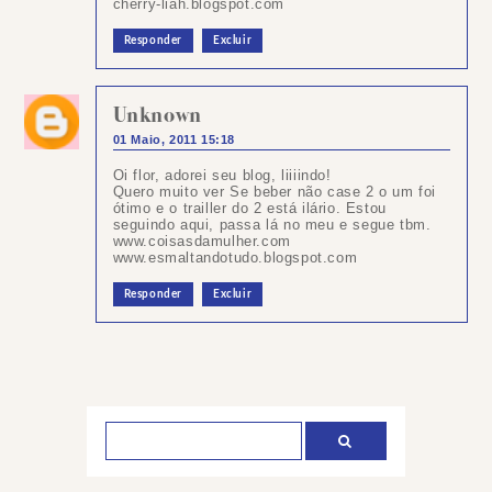
cherry-liah.blogspot.com
Responder
Excluir
Unknown
01 Maio, 2011 15:18
Oi flor, adorei seu blog, liiiindo!
Quero muito ver Se beber não case 2 o um foi
ótimo e o trailler do 2 está ilário. Estou
seguindo aqui, passa lá no meu e segue tbm.
www.coisasdamulher.com
www.esmaltandotudo.blogspot.com
Responder
Excluir
Postar
um
comentário