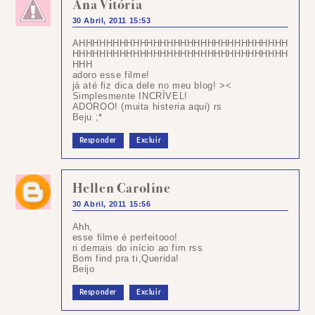
Ana Vitória
30 Abril, 2011 15:53
AHHHHHHHHHHHHHHHHHHHHHHHHHHHHHHH
HHHHHHHHHHHHHHHHHHHHHHHHHHHHHHHH
HHH
adoro esse filme!
já até fiz dica dele no meu blog! ><
Simplesmente INCRÍVEL!
ADOROO! (muita histeria aqui) rs
Beju ;*
Responder
Excluir
Hellen Caroline
30 Abril, 2011 15:56
Ahh,
esse filme é perfeitooo!
ri demais do início ao fim rss
Bom find pra ti,Querida!
Beijo
Responder
Excluir