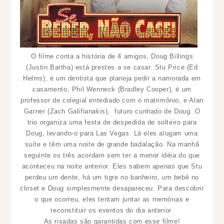
O filme conta a história de 4 amigos, Doug Billings
(Justin Bartha) está prestes a se casar. Stu Price (Ed
Helms), é um dentista que planeja pedir a namorada em
casamento, Phil Wenneck (Bradley Cooper), é um
professor de colegial entediado com o matrimônio, e Alan
Garner (Zach Galifianakis), futuro cunhado de Doug. O
trio organiza uma festa de despedida de solteiro para
Doug, levando-o para Las Vegas. Lá eles alugam uma
suíte e têm uma noite de grande badalação. Na manhã
seguinte os três acordam sem ter a menor idéia do que
aconteceu na noite anterior. Eles sabem apenas que Stu
perdeu um dente, há um tigre no banheiro, um bebê no
closet e Doug simplesmente desapareceu. Para descobrir
o que ocorreu, eles tentam juntar as memórias e
reconstituir os eventos do dia anterior.
As risadas são garantidas com esse filme!