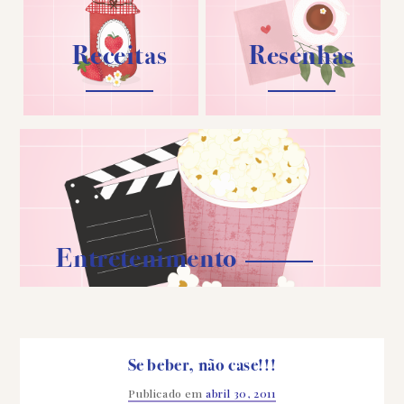
Receitas
Resenhas
Entretenimento
Se beber, não case!!!
Publicado em
abril 30, 2011