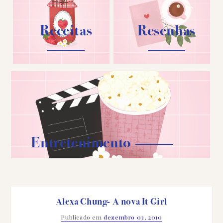
Receitas
Resenhas
Entretenimento
Alexa Chung- A nova It Girl
Publicado em
dezembro 03, 2010