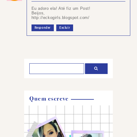
Eu adoro ela! Até fiz um Post!
Beijos,
http://eckogirls.blogspot.com/
Responder
Excluir
Postar
um
comentário
Quem escreve