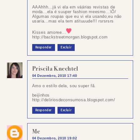
AAAhhh...já vi ela em váárias revistas de
moda...ela é suuper fashion meesmo...\Õ/
Algumas roupas que eu vi ela usando,eu não
usaria...mas ela tem atituuude!!! rsrsrsrs
Kisses amoree...
http://backstreetmorgan.blogspot.com
Responder
Excluir
Priscila Knechtel
04 Dezembro, 2010 17:40
Amo o estilo dela, sou super fã.
beijinhos
http://deliriosdeconsumosa.blogspot.com/
Responder
Excluir
Me
04 Dezembro, 2010 19:02