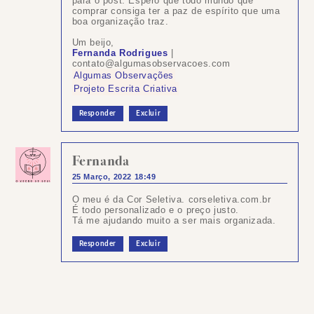
para o post. Espero que todo mundo que
comprar consiga ter a paz de espírito que uma
boa organização traz.
Um beijo,
Fernanda Rodrigues
|
contato@algumasobservacoes.com
Algumas Observações
Projeto Escrita Criativa
Responder
Excluir
Fernanda
25 Março, 2022 18:49
O meu é da Cor Seletiva. corseletiva.com.br
É todo personalizado e o preço justo.
Tá me ajudando muito a ser mais organizada.
Responder
Excluir
Postar
um
comentário