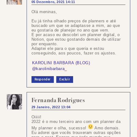
05 Dezembro, 2021 14:11
Olá meninas,
Eu já tinha olhado preços de planners e até
buscado um que se adaptasse a mim, ao que
eu gostaria de planejar no ano que vem.
E por acaso eu descobri um planner digital, o
Notion, que estou gostando demais de utilizar
por enquanto.
Adaptei ele para o que queria e estou
conseguindo, aos poucos, fazer os ajustes.
KAROLINI BARBARA (BLOG)
@karolinibarbara_
Responder
Excluir
Fernanda Rodrigues
29 Janeiro, 2022 13:04
Oiiiii!
2022 é o meu terceiro ano com um planner da
My planner e olha, sucesso!
Amo demais.
Eu adorei que vocês trouxeram outras opções