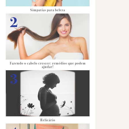
Simpatias para beleza
Fazendo o cabelo crescer: remédios que podem
ajudar!
Relicário