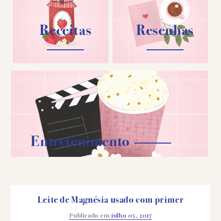
Receitas
Resenhas
Entretenimento
Leite de Magnésia usado com primer
Publicado em
julho 05, 2017