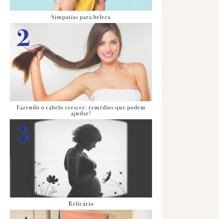
Simpatias para beleza
Fazendo o cabelo crescer: remédios que podem
ajudar!
Relicário