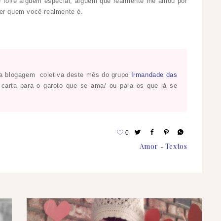
 foi/é alguém especial, alguém que realmente me amou por
ser quem você realmente é.
da blogagem coletiva deste mês do grupo
Irmandade das
 carta para o garoto que se ama/ ou para os que já se
0
Amor
Textos