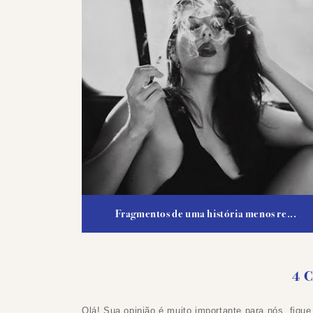
Fragmentos de uma história menos re...
4 
Olá! Sua opinião é muito importante para nós, fique