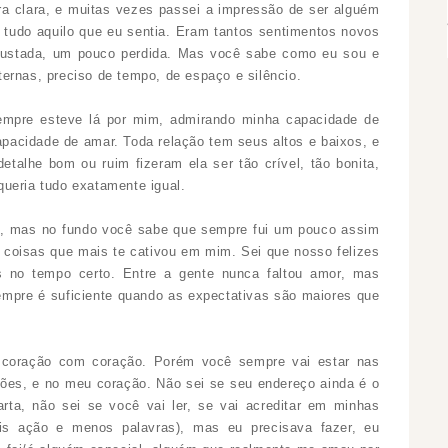
 clara, e muitas vezes passei a impressão de ser alguém
r tudo aquilo que eu sentia. Eram tantos sentimentos novos
ssustada, um pouco perdida. Mas você sabe como eu sou e
ernas, preciso de tempo, de espaço e silêncio.
empre esteve lá por mim, admirando minha capacidade de
pacidade de amar. Toda relação tem seus altos e baixos, e
etalhe bom ou ruim fizeram ela ser tão crível, tão bonita,
queria tudo exatamente igual.
, mas no fundo você sabe que sempre fui um pouco assim
 coisas que mais te cativou em mim. Sei que nosso felizes
 no tempo certo. Entre a gente nunca faltou amor, mas
mpre é suficiente quando as expectativas são maiores que
, coração com coração. Porém você sempre vai estar nas
ões, e no meu coração. Não sei se seu endereço ainda é o
rta, não sei se você vai ler, se vai acreditar em minhas
is ação e menos palavras), mas eu precisava fazer, eu