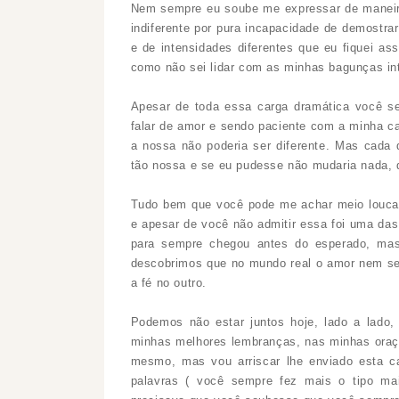
Nem sempre eu soube me expressar de maneira
indiferente por pura incapacidade de demostra
e de intensidades
diferentes que eu fiquei a
como não sei lidar com as minhas bagunças int
Apesar de toda essa carga dramática você s
falar de amor e sendo paciente com a minha ca
a nossa não poderia ser diferente. Mas cada d
tão nossa e se eu pudesse não mudaria nada, 
Tudo bem que você pode me achar meio louca
e apesar de você não admitir essa foi uma das
para sempre chegou antes do esperado, mas
descobrimos que no mundo real o amor nem se
a fé no outro.
Podemos não estar juntos hoje, lado a lado
minhas melhores lembranças, nas minhas oraç
mesmo, mas vou arriscar lhe enviado esta ca
palavras ( você sempre fez mais o tipo ma