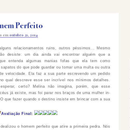
em Perfeito
do em
outubro 21, 2014
alguns relacionamentos ruins, outros péssimos... Mesmo
não desiste: um dia ainda vai encontrar alguém que a
que entenda algumas manias fofas que ela tem como
 sapatos do que pode guardar ou tomar uma multa ou outra
de velocidade. Ela faz a sua parte escrevendo um pedido
no qual descreve esse ser incrível nos mínimos detalhes.
esperar, certo? Melina não imagina, porém, que esse
céus já existe, mas foi parar nos braços de uma mulher in-
. O que fazer quando o destino insiste em brincar com a sua
Avaliação Final:
ealizou o homem perfeito que atire a primeira pedra. Nós