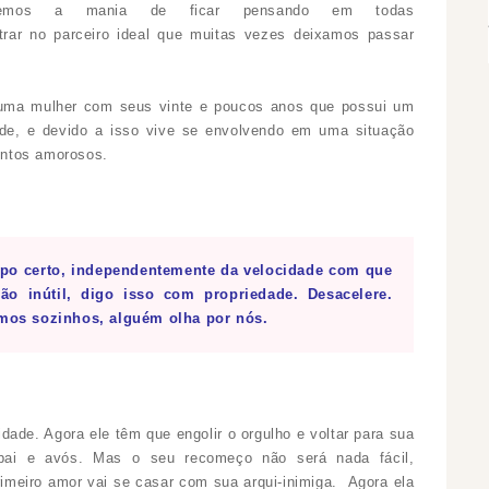
temos a mania de ficar pensando em todas
trar no parceiro ideal que muitas vezes deixamos passar
ma mulher com seus vinte e poucos anos que possui um
ade, e devido a isso vive se envolvendo em uma situação
mentos amorosos.
mpo certo, independentemente da velocidade com que
ão inútil, digo isso com propriedade. Desacelere.
amos sozinhos, alguém olha por nós.
ade. Agora ele têm que engolir o orgulho e voltar para sua
pai e avós. Mas o seu recomeço não será nada fácil,
imeiro amor vai se casar com sua arqui-inimiga. Agora ela