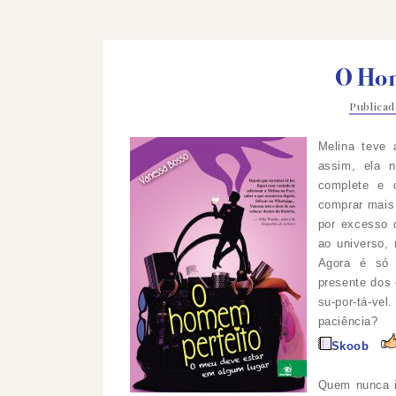
O Hom
Publica
Melina teve 
assim, ela 
complete e 
comprar mais
por excesso 
ao universo, 
Agora é só 
presente dos 
su-por-tá-vel
paciência?
Skoob
Quem nunca id