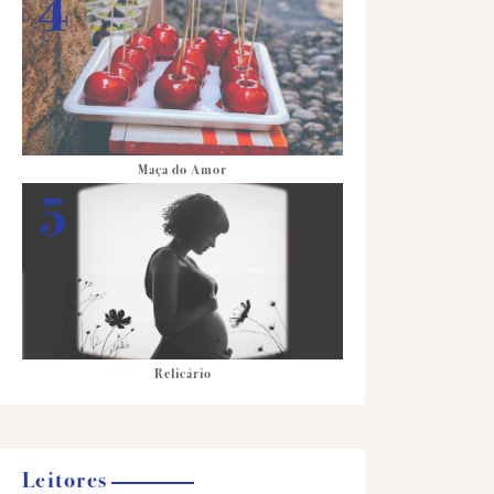
Maça do Amor
Relicário
Leitores