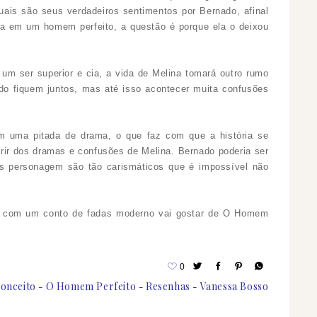
uais são seus verdadeiros sentimentos por Bernado, afinal
eja em um homem perfeito, a questão é porque ela o deixou
 um ser superior e cia, a vida de Melina tomará outro rumo
rdo fiquem juntos, mas até isso acontecer muita confusões
m uma pitada de drama, o que faz com que a história se
rir dos dramas e confusões de Melina. Bernado poderia ser
Os personagem são tão carismáticos que é impossível não
o e com um conto de fadas moderno vai gostar de O Homem
0
onceito
O Homem Perfeito
Resenhas
Vanessa Bosso