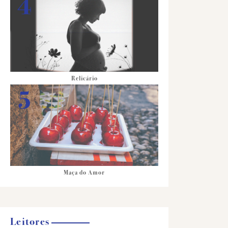
Relicário
Maça do Amor
Leitores