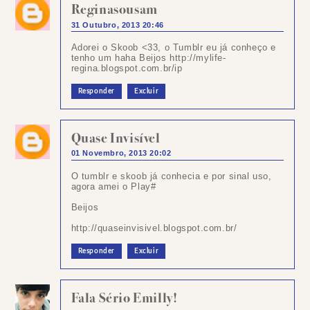
Reginasousam
31 Outubro, 2013 20:46
Adorei o Skoob <33, o Tumblr eu já conheço e
tenho um haha Beijos http://mylife-
regina.blogspot.com.br/ip
Responder
Excluir
Quase Invisível
01 Novembro, 2013 20:02
O tumblr e skoob já conhecia e por sinal uso,
agora amei o Play#
Beijos
http://quaseinvisivel.blogspot.com.br/
Responder
Excluir
Fala Sério Emilly!