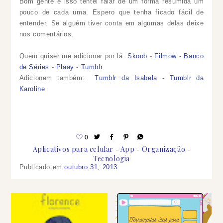
Bom gente é isso tentei falar de um forma resumida um
pouco de cada uma. Espero que tenha ficado fácil de
entender. Se alguém tiver conta em algumas delas deixe
nos comentários.
Quem quiser me adicionar por lá:
Skoob
-
Filmow
-
Banco
de Séries
-
Plaay
-
Tumblr
Adicionem também:
Tumblr da Isabela
-
Tumblr da
Karoline
0
Aplicativos para celular
App
Organização
Tecnologia
Publicado em
outubro 31, 2013