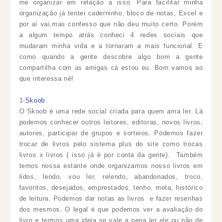
me organizar em relação a isso. Para facilitar minha
organização já tentei caderninho, bloco de notas, Excel e
por aí vai,mas confesso que não deu muito certo. Porém
a algum tempo atrás conheci 4 redes sociais que
mudaram minha vida e a tornaram a mais funcional. E
como quando a gente descobre algo bom a gente
compartilha com as amigas cá estou eu. Bom vamos ao
que interessa né!
1-
Skoob
O Skoob é uma rede social criada para quem ama ler. Lá
podemos conhecer outros leitores, editoras, novos livros,
autores, participar de grupos e sorteios. Podemos fazer
trocar de livros pelo sistema plus do site como trocas
livros x livros ( isso já é por conta da gente). Também
temos nossa estante onde organizamos nosso livros em
lidos, lendo, vou ler, relendo, abandonados, troco,
favoritos, desejados, emprestados, tenho, meta, histórico
de leitura. Podemos dar notas as livros e fazer resenhas
dos mesmos. O legal é que podemos ver a avaliação do
livro e termos uma ideia se vale a pena ler ele ou não de