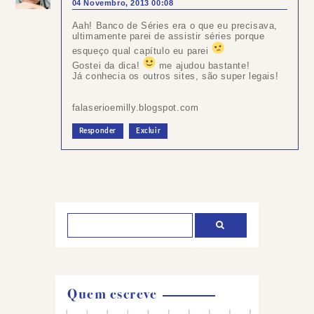
04 Novembro, 2013 00:08
Aah! Banco de Séries era o que eu precisava,
ultimamente parei de assistir séries porque
esqueço qual capítulo eu parei
Gostei da dica!
me ajudou bastante!
Já conhecia os outros sites, são super legais!
falaserioemilly.blogspot.com
Responder
Excluir
Postar
um
comentário
Quem escreve