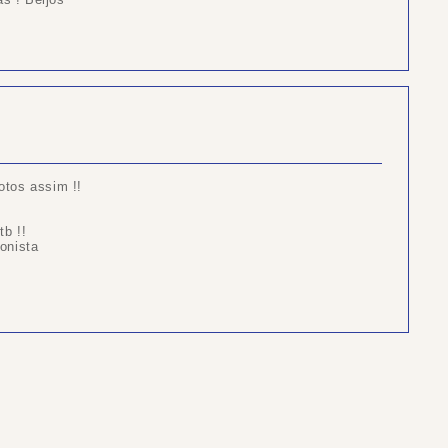
otos assim !!
tb !!
onista