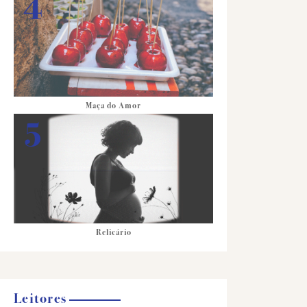
Maça do Amor
Relicário
Leitores