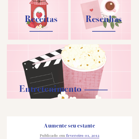
Receitas
Resenhas
Entretenimento
Aumente seu estante
Publicado em
fevereiro 01, 2012