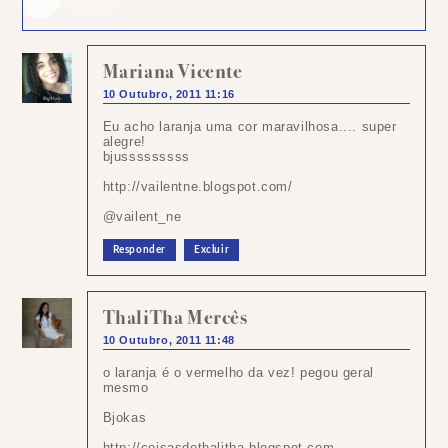
Mariana Vicente
10 Outubro, 2011 11:16
Eu acho laranja uma cor maravilhosa.... super
alegre!
bjusssssssss
http://vailentne.blogspot.com/
@vailent_ne
Responder
Excluir
ThaliTha Mercês
10 Outubro, 2011 11:48
o laranja é o vermelho da vez! pegou geral
mesmo
Bjokas
http://coisasdethalitha.blogspot.com