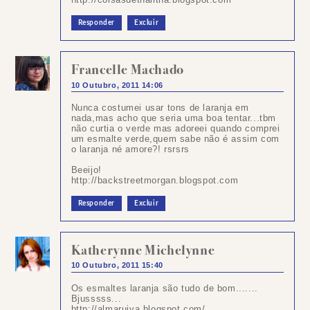
Responder
Excluir
Francelle Machado
10 Outubro, 2011 14:06
Nunca costumei usar tons de laranja em
nada,mas acho que seria uma boa tentar...tbm
não curtia o verde mas adoreei quando comprei
um esmalte verde,quem sabe não é assim com
o laranja né amore?! rsrsrs
Beeijo!
http://backstreetmorgan.blogspot.com
Responder
Excluir
Katherynne Michelynne
10 Outubro, 2011 15:40
Os esmaltes laranja são tudo de bom.......
Bjusssss...
http://almaruiva.blogspot.com/