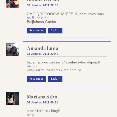
03 Junho, 2011 22:36
OMG QROOOOOW JÁ!EEEIN..post novo laah
no Bubble *-*'
Beijinhoos,Gabbe.
Responder
Excluir
Amanda Luna
03 Junho, 2011 22:46
bacama, vou passar p/ conhecê-los depois!!!
beijuu
www.sermulhereomaximo.com.br
Responder
Excluir
Mariana Silva
04 Junho, 2011 00:11
super fofo teu blog!!
amei