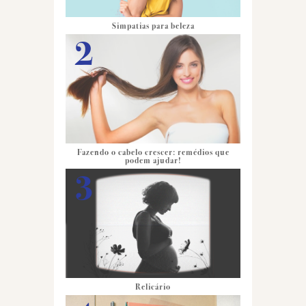
Simpatias para beleza
Fazendo o cabelo crescer: remédios que
podem ajudar!
Relicário