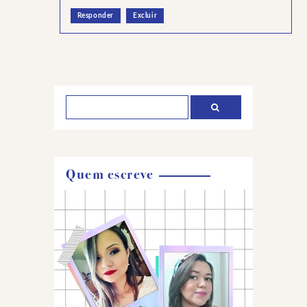
Responder
Excluir
Postar
um
comentário
Quem escreve