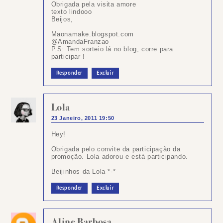
Obrigada pela visita amore
texto lindooo
Beijos,
Maonamake.blogspot.com
@AmandaFranzao
P.S: Tem sorteio lá no blog, corre para
participar !
Responder
Excluir
Lola
23 Janeiro, 2011 19:50
Hey!
Obrigada pelo convite da participação da
promoção. Lola adorou e está participando.
Beijinhos da Lola *-*
Responder
Excluir
Aline Barbosa