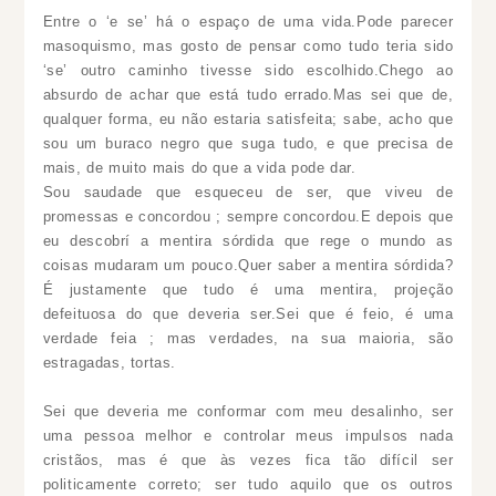
Entre o ‘e se’ há o espaço de uma vida.Pode parecer
masoquismo, mas gosto de pensar como tudo teria sido
‘se’ outro caminho tivesse sido escolhido.Chego ao
absurdo de achar que está tudo errado.Mas sei que de,
qualquer forma, eu não estaria satisfeita; sabe, acho que
sou um buraco negro que suga tudo, e que precisa de
mais, de muito mais do que a vida pode dar.
Sou saudade que esqueceu de ser, que viveu de
promessas e concordou ; sempre concordou.E depois que
eu descobrí a mentira sórdida que rege o mundo as
coisas mudaram um pouco.Quer saber a mentira sórdida?
É justamente que tudo é uma mentira, projeção
defeituosa do que deveria ser.Sei que é feio, é uma
verdade feia ; mas verdades, na sua maioria, são
estragadas, tortas.
Sei que deveria me conformar com meu desalinho, ser
uma pessoa melhor e controlar meus impulsos nada
cristãos, mas é que às vezes fica tão difícil ser
politicamente correto; ser tudo aquilo que os outros