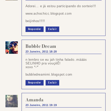
Adorei... e já estou participando do sorteio!!!
www.achochicc.blogspot.com
beijinhos!!!!!
Responder
Excluir
Bubble Dream
23 Janeiro, 2011 18:20
n lembro se eu jah tinha falado..mááás
SELINHO pra vouçêÊ!
xoxo *-*'
bubbledreamimi.blogspot.com
Responder
Excluir
Amanda
23 Janeiro, 2011 19:19