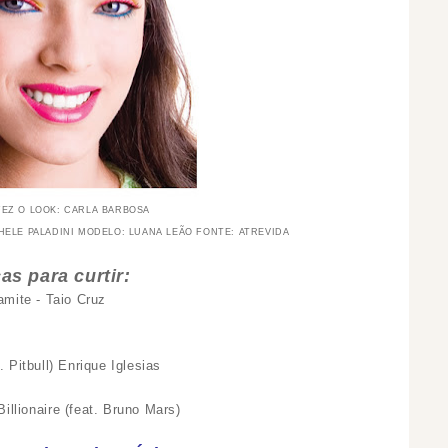
EZ O LOOK: CARLA BARBOSA
HELE PALADINI MODELO: LUANA LEÃO FONTE: ATREVIDA
as para curtir:
mite - Taio Cruz
t. Pitbull) Enrique Iglesias
illionaire (feat. Bruno Mars)