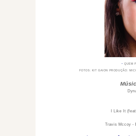
QUEM F
FOTOS: KIT GAION PRODUÇÃO: MIC
Músic
Dyna
I Like It (fea
Travis Mccoy - B