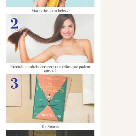
Simpatias para beleza
Fazendo o cabelo crescer: remédios que podem
ajudar!
Os Nomes