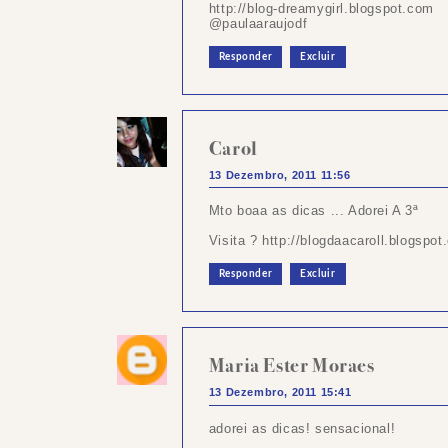
http://blog-dreamygirl.blogspot.com
@paulaaraujodf
Responder
Excluir
Carol
13 Dezembro, 2011 11:56
Mto boaa as dicas ... Adorei A 3ª
Visita ? http://blogdaacaroll.blogspot
Responder
Excluir
Maria Ester Moraes
13 Dezembro, 2011 15:41
adorei as dicas! sensacional!