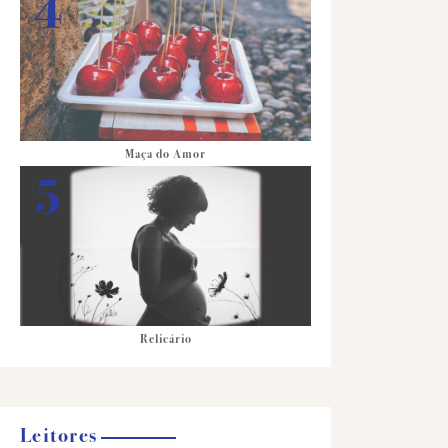
Maça do Amor
Relicário
Leitores